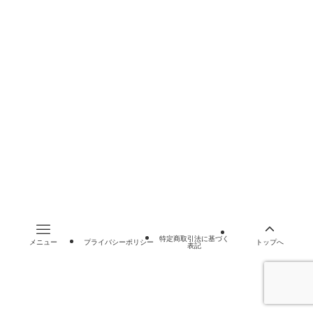
製作情報
OPP袋詰め案内板の使用方法
データ作成の手引き
データ入稿テンプレート
昇華印刷とは
書体見本
無料サンプルのお申し込み
プライバシーポリシー
特定商取引法に基づく表記
©
格安！昇華印刷工房.
特定商取引法に基づく
メニュー
プライバシーポリシー
トップへ
表記
閉じる