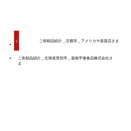
お客様製作品
ご依頼品紹介＿京都市＿アメリカヤ楽器店さま
ご依頼品紹介＿北海道登別市＿道南平塚食品株式会社さ
ま
営業カレンダー
2026年 8月
PREV
NEXT
日
月
火
水
木
金
土
26
27
28
29
30
31
1
2
3
4
5
6
7
8
9
10
11
12
13
14
15